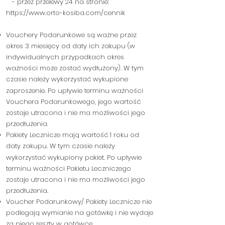
- przez przelewy 24 na stronie:
https://www.orto-kosiba.com/cennik
Vouchery Podarunkowe są ważne przez
okres 3 miesięcy od daty ich zakupu (w
indywidualnych przypadkach okres
ważności może zostać wydłużony). W tym
czasie należy wykorzystać wykupione
zaproszenie.
Po upływie terminu ważności
Vouchera P
odarunkowego, jego wartość
zostaje utracona i nie ma możliwości jego
przedłużenia.
Pakiety L
ecznicze mają wartość 1 roku od
daty zakupu. W
tym czasie należy
wykorzystać wykupiony pakiet.
Po upływie
terminu ważności
Pakietu L
eczniczego
zostaje utracona i nie ma możliwości jego
przedłużenia.
Vouche
r Podarunkowy/ Pakiety Lecznicze nie
podlegają wymianie na gotówkę i nie
wydaje
za niego reszty w gotówce
.