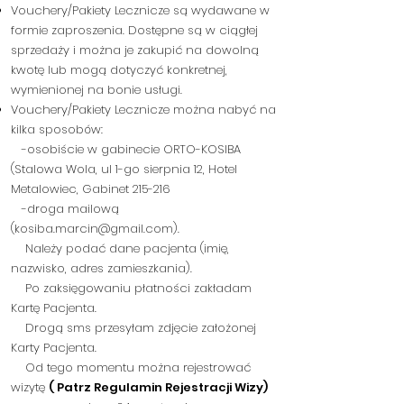
Vouchery/Pakiety Lecznicze są wydawane w
formie zaproszenia. Dostępne są w ciągłej
sprzedaży i można je zakupić na dowolną
kwotę lub mogą
dotyczyć konkretnej,
wymienionej na bonie usługi.
Vouchery/Pakiety Lecznicze można nabyć na
kilka sposobów:
-os
obiście w gabinecie ORTO-KOSIBA
(Stalowa Wola, ul 1-go sierpnia 12, Hotel
Metalowiec, Gabinet 215-216
-
droga mailową
(
kosiba.marcin@gmail.com
).
Należy podać
dane pacjenta (imię,
nazwisko, adres zamieszkania).
Po zaksięgowaniu płatności zakładam
Kartę Pacjenta.
Dr
ogą sms przesyłam zdjęcie założonej
Karty Pacjenta.
Od tego momentu można rejestrować
wizytę
( Patrz Regulamin Rejestracji Wizy)