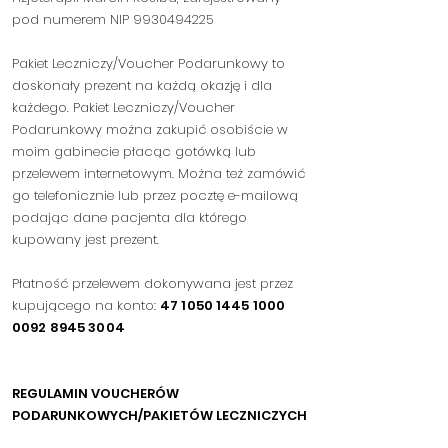
pod numerem NIP
9930494225
Pakiet Leczniczy/Voucher Podarunkowy to
doskonały prezent na każdą okazję i dla
każdego. Pakiet Leczniczy/Voucher
Podarunkowy można zakupić osobiście w
moim gabinecie
płacąc gotówką lub
przelewem internetowym.
Można też zamówić
go telefonicznie lub przez pocztę e-m
ailową
podając dane pacjenta dla którego
kupowany
jest prezent.
Płatność przelewe
m dokonywana jest
przez
kupującego na konto:
47 1050 1445 1000
0092 8945 30
04
REGULAMIN VOUCHERÓW
PODARUNK
OWYCH/PAKIETÓW LECZNICZYCH