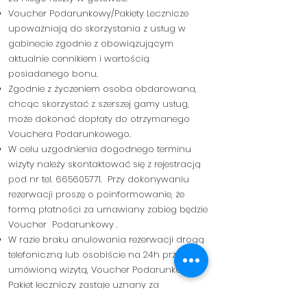
Voucher Podarunkowy/Pakiety Lecznicze
upoważniają do skorzystania z usług w
gabinecie zgodnie z obowiązującym
aktualnie cennikiem i wartością
posiadanego bonu.
Zgodnie z życzeniem osoba obdarowana,
chcąc skorzystać z szerszej gamy usług,
może dokonać dopłaty do otrzymanego
Vouchera Podarunkowego
.
W celu uzgodnienia dogodnego terminu
wizyty należy skontaktować się z rejestracją
pod nr tel.
665605771
. Przy dokonywaniu
rezerwacji proszę o poinformowanie, że
formą płatności za umawiany zabieg będzie
Voucher Podarunkowy .
W ra
zie braku anulowania rezerwacji drogą
telefoniczną lub osobiście
na 24h przed
umówioną wizytą, Voucher Podarunkowy/
Pakiet leczniczy zastaje uznany za
zrealizowany.